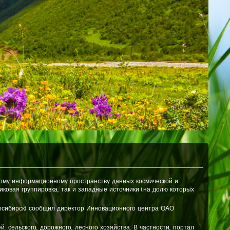
иному информационному пространству данных космической и
ковая группировка, так и западные источники (на долю которых
овосибирск) сообщил директор Инновационного центра ОАО
сельского, дорожного, лесного хозяйства. В частности, портал