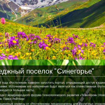
еджный поселок "Синегорье"
14 года «Ростелеком» намерен запустить портал, открывающий доступ к ед
емки. Источниками его наполнения будут являться как отечественная спутни
иходится большая часть).
ходе II международного форума технологического развития «Технопром» (Н
м» Павел Ройтберг.
ционные сервисы от «Ростелекома» предназначены для различных отраслей: 