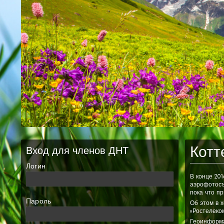
Котт
Вход для членов ДНТ
Логин
В конце 20
аэрофотосъ
пока что пр
Пароль
Об этом в 
«Ростелеко
Геоинформа