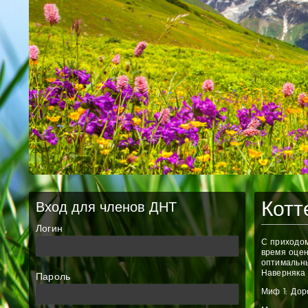
Котт
Вход для членов ДНТ
Логин
С приходом
время оцен
оптимальны
Наверняка 
Пароль
Миф 1: Дор