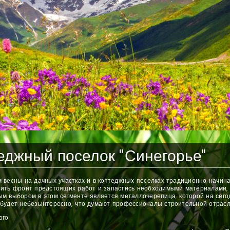
еджный поселок "Синегорье"
 весны на дачных участках и в коттеджных поселках традиционно начин
ить фронт предстоящих работ и запастись необходимыми материалами, в
м выбором в этом сегменте является металлочерепица, которой на сег
будет небезынтересно, что думают профессионалы строительной отрасл
ого