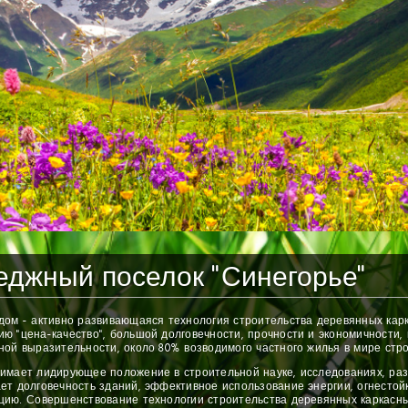
еджный поселок "Синегорье"
дом - активно развивающаяся технология строительства деревянных кар
ю "цена-качество", большой долговечности, прочности и экономичности,
ной выразительности, около 80% возводимого частного жилья в мире стро
имает лидирующее положение в строительной науке, исследованиях, раз
ет долговечность зданий, эффективное использование энергии, огнестой
цию. Совершенствование технологии строительства деревянных каркасн