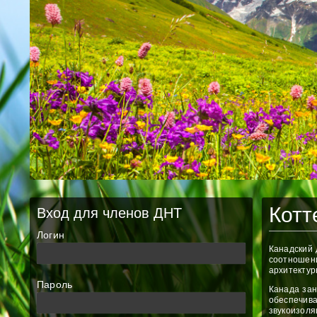
Котт
Вход для членов ДНТ
Логин
Канадский 
соотношени
архитектур
Пароль
Канада зан
обеспечива
звукоизоля