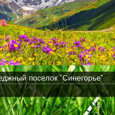
еджный поселок "Синегорье"